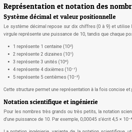
Représentation et notation des nomb
Système décimal et valeur positionnelle
Le système décimal repose sur dix chiffres (0 à 9) et utilise
virgule représente une puissance de 10, tandis que chaque posi
1 représente 1 centaine (10²)
2 représente 2 dizaines (10¹)
3 représente 3 unités (10⁰)
4 représente 4 dixièmes (10⁻¹)
5 représente 5 centièmes (10⁻²)
Cette structure permet une représentation à la fois concise et
Notation scientifique et ingénierie
Pour les nombres très grands ou très petits, la notation scie
d’une puissance de 10. Par exemple, 0,00045 s’écrit 4,5 × 10⁻⁴ 
La notation ingénierie, variante de la notation scientifique,