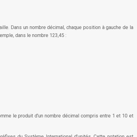
taille. Dans un nombre décimal, chaque position à gauche de la
xemple, dans le nombre 123,45 :
 comme le produit d’un nombre décimal compris entre 1 et 10 et
préfixes du Système International d’unités. Cette notation est