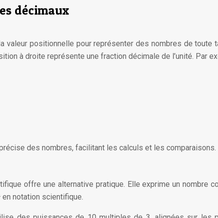
res décimaux
 la valeur positionnelle pour représenter des nombres de toute 
tion à droite représente une fraction décimale de l’unité. Par e
 précise des nombres, facilitant les calculs et les comparaisons.
ntifique offre une alternative pratique. Elle exprime un nombre
en notation scientifique.
 utilise des puissances de 10 multiples de 3, alignées sur les 