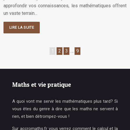
approfondir vos connaissances, les mathématiques offrent
un vaste terrain…
LIRE LA SUITE
1
2
3
…
9
Maths et vie pratique
A quoi vont me servir les mathématiques plus tard? Si
vous êtes du genre à dire que les maths ne servent à
rien, et bien détrompez-vous !
Sur accromaths.fr vous verrez comment le calcul et la